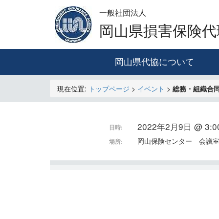
一般社団法人
岡山県損害保険代
岡山県代協について
現在位置:
トップページ
>
イベント
>
総務・組織合
2022年2月9日 @ 3:00
日時:
岡山保険センター 会議
場所: