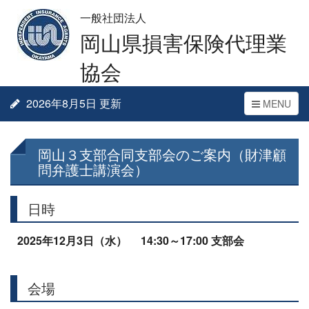
一般社団法人
岡山県損害保険代理業
協会
2026年8月5日 更新
Toggle
MENU
navigation
岡山３支部合同支部会のご案内（財津顧
問弁護士講演会）
日時
2025年12月3日（水） 14:30～17:00 支部会
会場