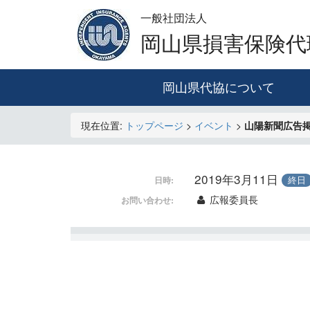
一般社団法人
岡山県損害保険代
岡山県代協について
現在位置:
トップページ
>
イベント
>
山陽新聞広告
2019年3月11日
終日
日時:
広報委員長
お問い合わせ: