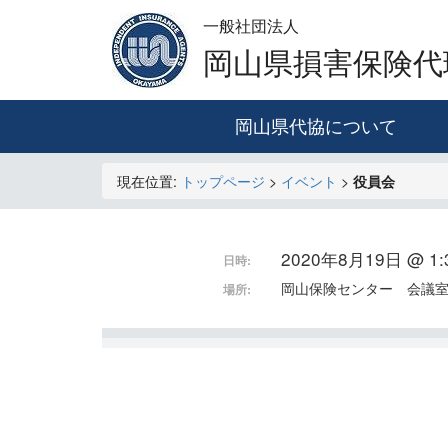
一般社団法人
岡山県損害保険代
岡山県代協について
現在位置:
トップページ
>
イベント
>
役員会
2020年8月19日 @ 1:3
日時:
岡山保険センター 会議
場所: