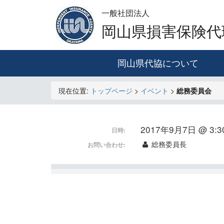
一般社団法人
岡山県損害保険代
岡山県代協について
現在位置:
トップページ
>
イベント
>
総務委員会
2017年9月7日 @ 3:30
日時:
総務委員長
お問い合わせ: