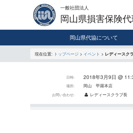
一般社団法人
岡山県損害保険代
岡山県代協について
現在位置:
トップページ
>
イベント
>
レディースク
2018年3月9日 @ 11:3
日時:
岡山 甲羅本店
場所:
レディースクラブ長
お問い合わせ: