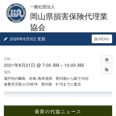
一般社団法人
岡山県損害保険代理業
協会
2026年8月5日 更新
Toggle
MENU
navigation
日時:
2021年8月21日 @ 7:00 AM – 10:00 AM
場所:
瀬戸内の離島 松島 海岸清掃 萱刈港から船で10分
倉敷市児島小川3678 萱刈港 6:15までに集合
最新の代協ニュース