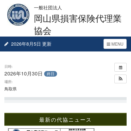
一般社団法人
岡山県損害保険代理業
協会
2026年8月5日 更新
Toggle
MENU
navigation
日時:
2026年10月30日
終日
場所:
鳥取県
最新の代協ニュース