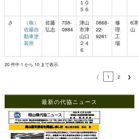
１０
５６
さ
（株）
佐藤
708-
津山
0868-
修
6津
佐藤自
弘志
0884
市津
22-
理
山
動車塗
山口
9261
工
装所
２４
場
６
20 件中 1 から 10 まで表示
❮
1
2
❯
最新の代協ニュース