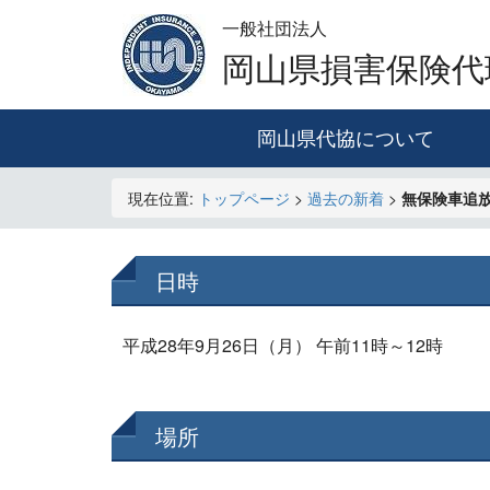
一般社団法人
岡山県損害保険代
岡山県代協について
現在位置:
トップページ
>
過去の新着
>
無保険車追
日時
平成28年9月26日（月） 午前11時～12時
場所