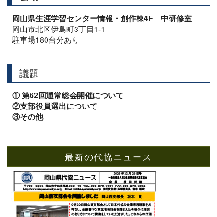
岡山県生涯学習センター情報・創作棟4F 中研修室
岡山市北区伊島町3丁目1-1
駐車場180台分あり
議題
① 第62回通常総会開催について
②支部役員選出について
③その他
最新の代協ニュース