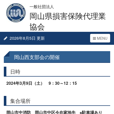
一般社団法人
岡山県損害保険代理業
協会
2026年8月5日 更新
Toggle
MENU
navigation
岡山西支部会の開催
日時
2024年3月9日（土） 9：30～12：15
集合場所
岡山市中消防 岡山市中区今在家地先 ※駐車場あり