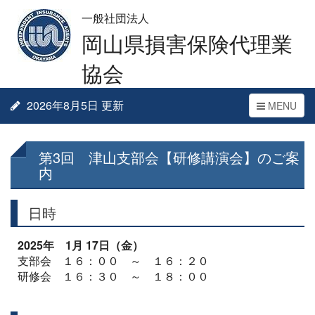
一般社団法人
岡山県損害保険代理業
協会
2026年8月5日 更新
Toggle
MENU
navigation
第3回 津山支部会【研修講演会】のご案
内
日時
2025年 1月 17日（金）
支部会 １６：００ ～ １６：２０
研修会 １６：３０ ～ １８：００