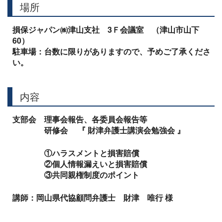
場所
損保ジャパン㈱津山支社 3
Ｆ会議室
（津山市山下
60
）
駐車場：台数に限りがありますので、予めご了承くださ
い。
内容
支部会 理事会報告、各委員会報告等
研修会
『
財津弁護士講演会勉強会
』
①
ハラスメントと損害賠償
②個人情報漏えいと損害賠償
③共同親権制度のポイント
講師：岡山県代協顧問弁護士 財津 唯行 様